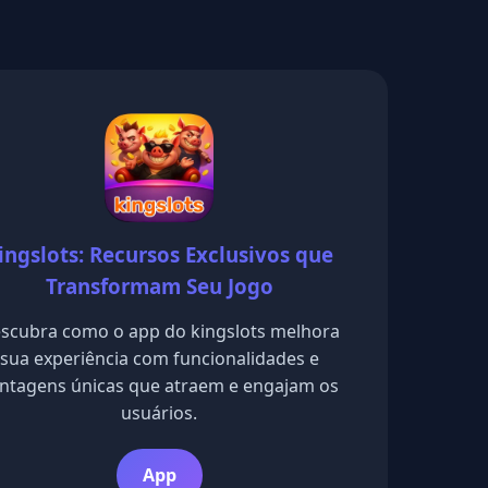
ingslots: Recursos Exclusivos que
Transformam Seu Jogo
scubra como o app do kingslots melhora
sua experiência com funcionalidades e
ntagens únicas que atraem e engajam os
usuários.
App