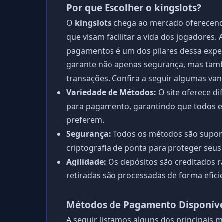
Por que Escolher o kingslots?
O
kingslots
chega ao mercado oferecend
que visam facilitar a vida dos jogadores. 
pagamentos é um dos pilares dessa exper
garante não apenas segurança, mas tam
transações. Confira a seguir algumas va
Variedade de Métodos:
O site oferece di
para pagamento, garantindo que todos 
preferem.
Segurança:
Todos os métodos são supor
criptografia de ponta para proteger seus
Agilidade:
Os depósitos são creditados r
retiradas são processadas de forma efici
Métodos de Pagamento Disponív
A seguir, listamos alguns dos principais