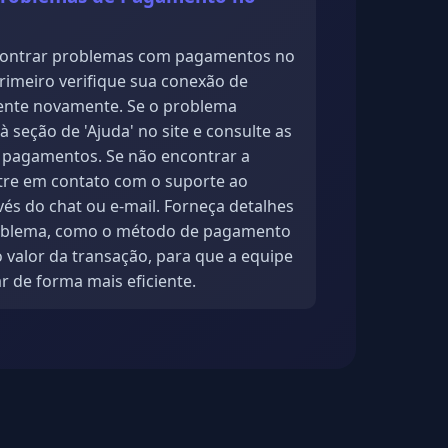
contrar problemas com pagamentos no
primeiro verifique sua conexão de
tente novamente. Se o problema
á à seção de 'Ajuda' no site e consulte as
 pagamentos. Se não encontrar a
tre em contato com o suporte ao
avés do chat ou e-mail. Forneça detalhes
oblema, como o método de pagamento
 o valor da transação, para que a equipe
r de forma mais eficiente.