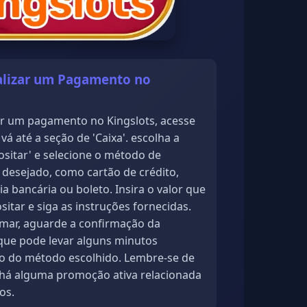
lizar um Pagamento no
ar um pagamento no Kingslots, acesse
vá até a seção de 'Caixa'. escolha a
sitar' e selecione o método de
desejado, como cartão de crédito,
ia bancária ou boleto. Insira o valor que
sitar e siga as instruções fornecidas.
mar, aguarde a confirmação da
que pode levar alguns minutos
 do método escolhido. Lembre-se de
e há alguma promoção ativa relacionada
os.