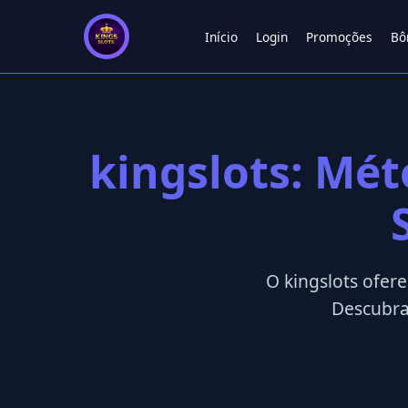
Início
Login
Promoções
Bô
kingslots: Mé
O kingslots ofer
Descubra