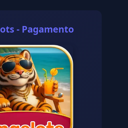
lots - Pagamento