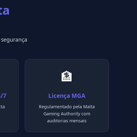
ta
e segurança
🏦
/7
Licença MGA
cta
Regulamentado pela Malta
Gaming Authority com
auditorias mensais