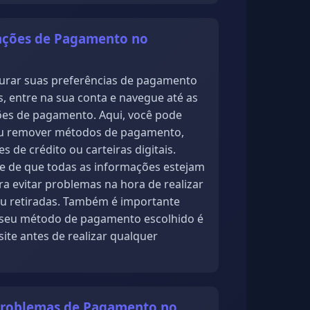
ações de Pagamento no
gurar suas preferências de pagamento
s, entre na sua conta e navegue até as
ões de pagamento. Aqui, você pode
ou remover métodos de pagamento,
s de crédito ou carteiras digitais.
se de que todas as informações estejam
ra evitar problemas na hora de realizar
ou retiradas. Também é importante
e seu método de pagamento escolhido é
site antes de realizar qualquer
Problemas de Pagamento no